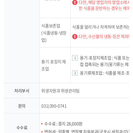
다만, 해당 영업자의 영업소에서
한 식품을 운반하는 경우는 제외한
식품보존업
식품을 얼리거나 차게하여 보존하는 
(식품냉동·냉장
다만, 수산물의 냉동·장은 제외한
업)
용기·포장지제조업 : 식품 또는
용기·포장지 제
접 접촉되는 용기(옹기류는 제외
조업
옹기류제조업 : 식품을 제조·조리
처리부서
위생자원과 위생관리팀
문의
031)390-0741
수수료 : 증지 28,000원
수수료
면허세 : 업종별, 면적별 차등부과(군포시 세정과 031-39