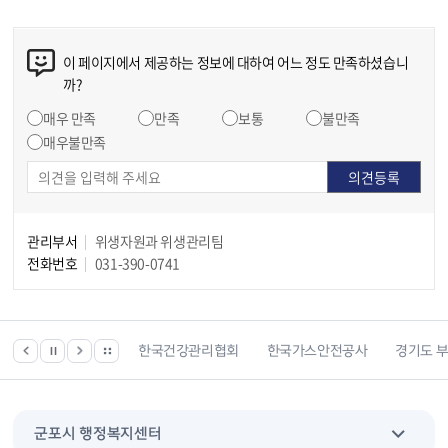
이 페이지에서 제공하는 정보에 대하여 어느 정도 만족하셨습니
까?
매우 만족
만족
보통
불만족
매우불만족
관리부서
위생자원과 위생관리팀
전화번호
031-390-0741
위치찾기서비스
한국건강관리협회
한국가스안전공사
경기도 부동산
군포시 행정복지센터