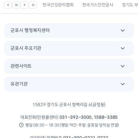
 등 위치찾기서비스
한국건강관리협회
한국가스안전공사
경기도 
군포시 행정복지센터
군포시 주요기관
관련사이트
유관기관
15829 경기도 군포시 청백리길 6(금정동)
대표전화(민원콜센터)
031-392-3000, 1588-3385
평일 08:30 ~ 18:30 (평일 야간·주말·공휴일 당직실 연결)