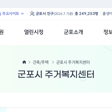
본문 바로가기
주요사이트
군포시 인구
총 249,253명
출생아
(2026.7.기준)
원
열린시정
군포소개
정
건축/주택
군포시 주거복지센터
군포시 주거복지센터