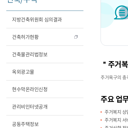
지방건축위원회 심의결과
건축허가현황
건축물관리법정보
＂주거복
옥외광고물
주거욕구의 충족
현수막온라인신청
주요 업
관리비인터넷공개
주거복지 상
주거복지 서
공동주택정보
주거상향 정