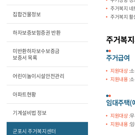
주거복지 네
집합건물정보
주거복지 활
하자보증보험증권 반환
주거복지
미반환하자보수보증금
주거급여
보증서 목록
지원대상 :
소
어린이놀이시설안전관리
지원내용 :
소
아파트현황
임대주택(예
기계설비법 정보
지원대상 :
무
지원내용 :
임
군포시 주거복지센터