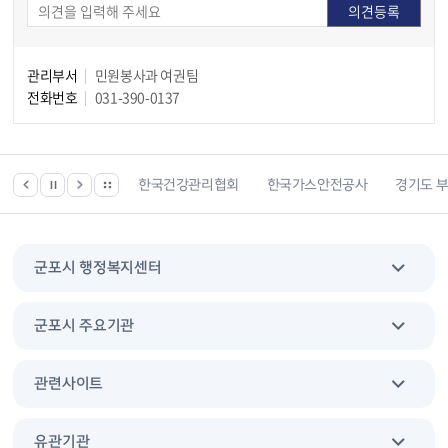
관리부서
민원봉사과 여권팀
전화번호
031-390-0137
 위치찾기서비스
한국건강관리협회
한국가스안전공사
경기도 부동산
군포시 행정복지센터
군포시 주요기관
관련사이트
유관기관