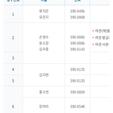
류지은
390-0496
1
가
유은지
390-0868
여권(재)발급
손영수
390-0866
2
여권 발급기록
윤소정
390-0886
여권 사본 
김우중
390-0143
3
4
390-0135
김지현
5
390-0135
홍수연
390-0809
6
장하라
390-0548