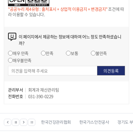
"공공누리 제4유형 : 출처표시 + 상업적 이용금지 + 변경금지"
조건에 따
라 이용할 수 있습니다.
이 페이지에서 제공하는 정보에 대하여 어느 정도 만족하셨습니
까?
매우 만족
만족
보통
불만족
매우불만족
관리부서
회계과 재산관리팀
전화번호
031-390-0229
 등 위치찾기서비스
한국건강관리협회
한국가스안전공사
경기도 