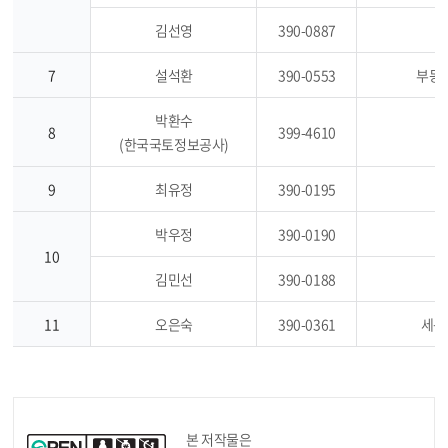
김선영
390-0887
7
설석환
390-0553
부동
박환수
8
399-4610
(한국국토정보공사)
9
최유정
390-0195
박우정
390-0190
10
김민선
390-0188
11
오은숙
390-0361
세목
본 저작물은