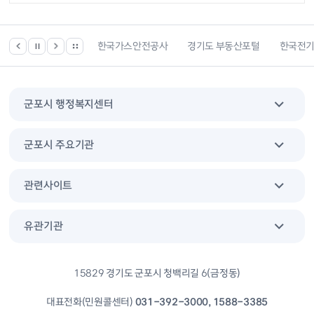
한국건강관리협회
한국가스안전공사
경기도 부동산포털
한국전
군포시 행정복지센터
군포시 주요기관
관련사이트
유관기관
15829 경기도 군포시 청백리길 6(금정동)
대표전화(민원콜센터)
031-392-3000, 1588-3385