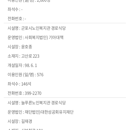
-
-
군포시노인복지관 경로식당
사회복지법인) 기아대책
윤호종
고산로 223
98. 6. 1
576
146석
399-2270
늘푸른노인복지관 경로식당
재단법인)대한성공회유지재단
길재경