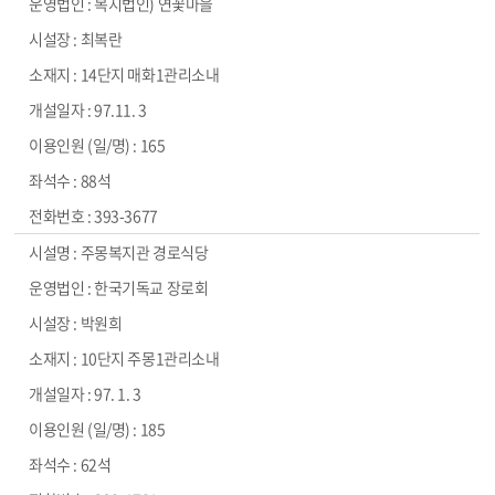
복지법인) 연꽃마을
최복란
14단지 매화1관리소내
97.11. 3
165
88석
393-3677
주몽복지관 경로식당
한국기독교 장로회
박원희
10단지 주몽1관리소내
97. 1. 3
185
62석