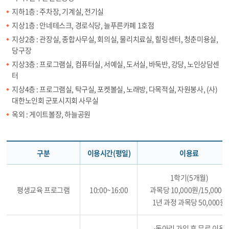
지하1층 : 주차장, 기계실, 전기실
지상1층 : 안네테스크, 경로식당, 늘푸른카페 1호점
지상2층 : 관장실, 종합사무실, 회의실, 물리치료실, 힐링센터, 청춘미용실,
당구장
지상3층 : 프로그램실, 컴퓨터실, 서예실, 도서실, 바둑반, 강당, 노인상담센
터
지상4층 : 프로그램실, 탁구실, 포켓볼실, 노래방, 다목적실, 자원봉사, (사)
대한노인회 군포시지회 사무실
옥외 : 게이트볼장, 하늘공원
구분
이용시간(평일)
이용료
1학기(5개월)
평생교육 프로그램
10:00~16:00
과목당 10,000원/15,000원
1년 과정 과목당 50,000원
·동아리 가입 후 무료 이용