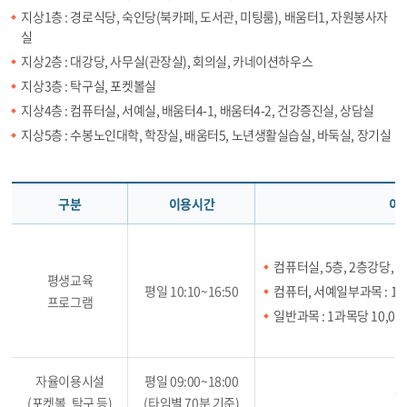
지상1층 : 경로식당, 숙인당(북카페, 도서관, 미팅룸), 배움터1, 자원봉사자
실
지상2층 : 대강당, 사무실(관장실), 회의실, 카네이션하우스
지상3층 : 탁구실, 포켓볼실
지상4층 : 컴퓨터실, 서예실, 배움터4-1, 배움터4-2, 건강증진실, 상담실
지상5층 : 수봉노인대학, 학장실, 배움터5, 노년생활실습실, 바둑실, 장기실
구분
이용시간
이
컴퓨터실, 5층, 2층강당,
평생교육
평일 10:10~16:50
컴퓨터, 서예일부과목 : 1과목
프로그램
일반과목 : 1과목당 10,00
자율이용시설
평일 09:00~18:00
무
(포켓볼, 탁구 등)
(타임별 70분 기준)