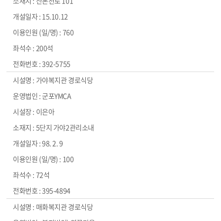
산본천로 101
15.10.12
760
200석
392-5755
가야복지관 경로식당
군포YMCA
이은아
5단지 가야2관리소내
98. 2. 9
100
72석
395-4894
매화복지관 경로식당