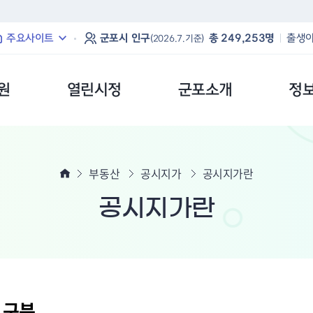
본문 바로가기
주요사이트
군포시 인구
총 249,253명
출생아
(2026.7.기준)
원
열린시정
군포소개
정
부동산
공시지가
공시지가란
공시지가란
 구분