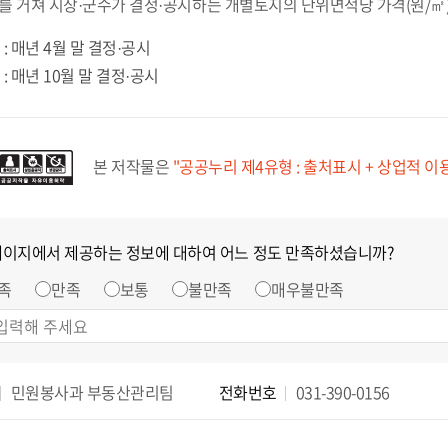
를 거쳐 시장·군수가 결정·공시하는 개별토지의 단위면적당 가격(원/㎡
 : 매년 4월 말 결정·공시
 : 매년 10월 말 결정·공시
본 저작물은
"공공누리 제4유형 : 출처표시 + 상업적 이
페이지에서 제공하는 정보에 대하여 어느 정도 만족하셨습니까?
족
만족
보통
불만족
매우불만족
민원봉사과 부동산관리팀
전화번호
031-390-0156