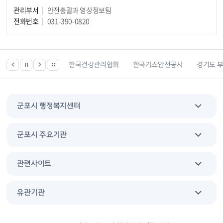
관리부서
안전총괄과 영상정보팀
전화번호
031-390-0820
 등 위치찾기서비스
한국건강관리협회
한국가스안전공사
경기도 
군포시 행정복지센터
군포시 주요기관
관련사이트
유관기관