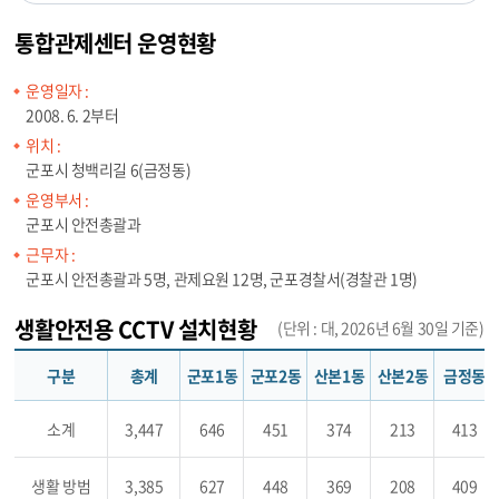
통합관제센터 운영현황
운영일자 :
2008. 6. 2부터
위치 :
군포시 청백리길 6(금정동)
운영부서 :
군포시 안전총괄과
근무자 :
군포시 안전총괄과 5명, 관제요원 12명, 군포경찰서(경찰관 1명)
생활안전용 CCTV 설치현황
(단위 : 대, 2026년 6월 30일 기준)
구분
총계
군포1동
군포2동
산본1동
산본2동
금정동
소계
3,447
646
451
374
213
413
생활 방범
3,385
627
448
369
208
409