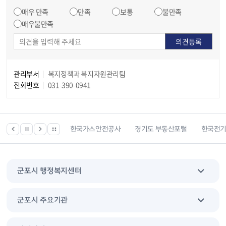
매우 만족
만족
보통
불만족
매우불만족
관리부서
복지정책과 복지자원관리팀
전화번호
031-390-0941
한국건강관리협회
한국가스안전공사
경기도 부동산포털
한국전
군포시 행정복지센터
군포시 주요기관