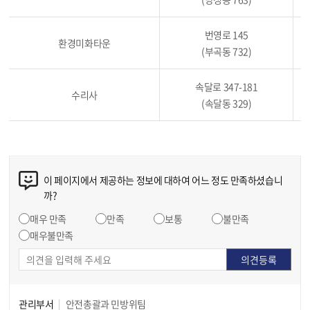
번영로 145
환경미화타운
(부곡동 732)
속달로 347-181
수리사
(속달동 329)
이 페이지에서 제공하는 정보에 대하여 어느 정도 만족하셨습니
까?
매우 만족
만족
보통
불만족
매우불만족
관리부서
안전총괄과 민방위팀