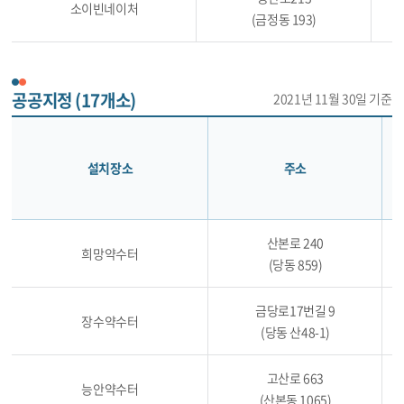
소이빈네이처
1
(금정동 193)
공공지정 (17개소)
2021년 11월 30일 기준
설치장소
주소
산본로 240
희망약수터
(당동 859)
금당로17번길 9
장수약수터
(당동 산48-1)
고산로 663
능안약수터
(산본동 1065)