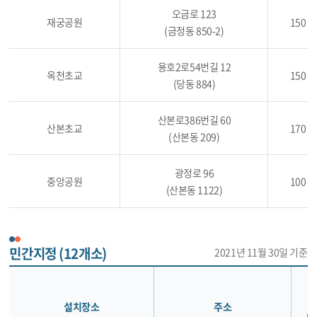
오금로 123
재궁공원
150
(금정동 850-2)
용호2로54번길 12
옥천초교
150
(당동 884)
산본로386번길 60
산본초교
170
(산본동 209)
광정로 96
중앙공원
100
(산본동 1122)
민간지정 (12개소)
2021년 11월 30일 기준
설치장소
주소
(