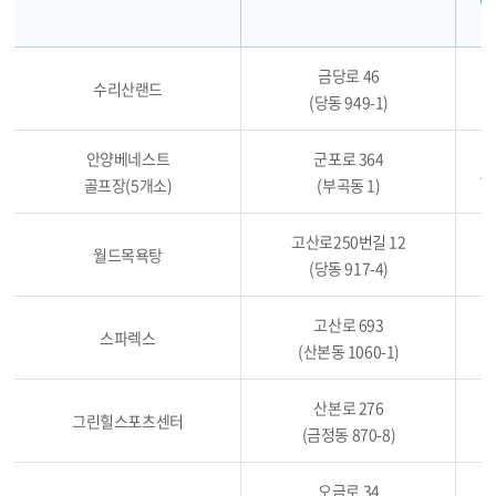
금당로 46
수리산랜드
1
(당동 949-1)
안양베네스트
군포로 364
1,
골프장(5개소)
(부곡동 1)
고산로250번길 12
월드목욕탕
2
(당동 917-4)
고산로 693
스파렉스
4
(산본동 1060-1)
산본로 276
그린힐스포츠센터
3
(금정동 870-8)
오금로 34