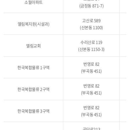
소월아파트
(금정동 871-7)
고산로 589
엘림복지원(시설과)
5
(산본동 1100)
수리산로 119
엘림교회
(산본동 1150-3)
번영로 82
한국복합물류 1구역
2
(부곡동 451)
번영로 82
한국복합물류 2구역
1
(부곡동 451)
번영로 82
한국복합물류 3구역
1
(부곡동 451)
공단로213