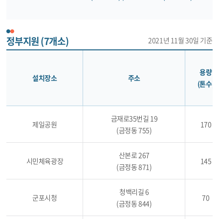
정부지원 (7개소)
2021년 11월 30일 기준
용량
설치장소
주소
(톤수)
금재로35번길 19
제일공원
170
(금정동 755)
산본로 267
시민체육광장
145
(금정동 871)
청백리길 6
군포시청
70
(금정동 844)