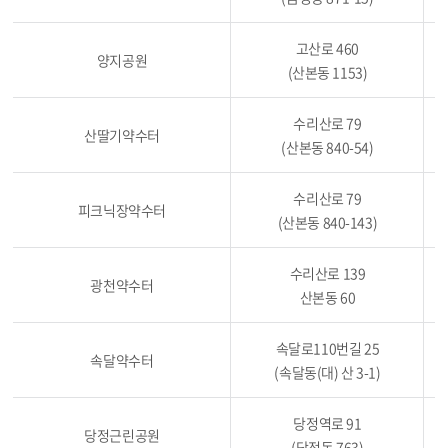
고산로 460
양지공원
(산본동 1153)
수리산로 79
산딸기약수터
(산본동 840-54)
수리산로 79
피크닉장약수터
(산본동 840-143)
수리산로 139
광천약수터
산본동 60
속달로110번길 25
속달약수터
(속달동(대) 산 3-1)
당정역로 91
당정근린공원
(당정동 763)