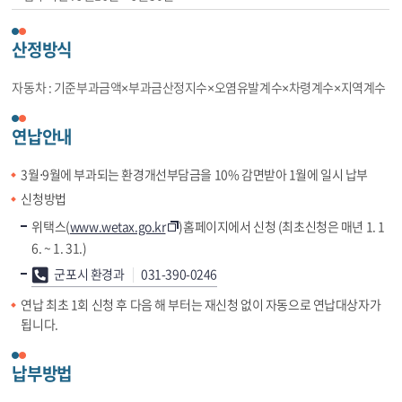
산정방식
자동차 : 기준부과금액×부과금산정지수×오염유발계수×차령계수×지역계수
연납안내
3월⋅9월에 부과되는 환경개선부담금을 10% 감면받아 1월에 일시 납부
신청방법
위택스(
www.wetax.go.kr
)홈페이지에서 신청 (최초신청은 매년 1. 1
6. ~ 1. 31.)
군포시 환경과
031-390-0246
연납 최초 1회 신청 후 다음 해 부터는 재신청 없이 자동으로 연납대상자가
됩니다.
납부방법