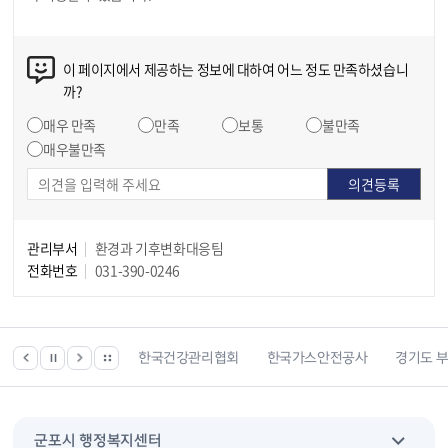
이 페이지에서 제공하는 정보에 대하여 어느 정도 만족하셨습니
까?
매우 만족
만족
보통
불만족
매우불만족
관리부서
환경과 기후변화대응팀
전화번호
031-390-0246
 등 위치찾기서비스
한국건강관리협회
한국가스안전공사
경기도 
군포시 행정복지센터