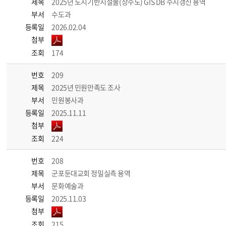
제목
2025년 도시기반시설물(상수도) GIS DB 수시갱신 용역
부서
수도과
등록일
2026.02.04
첨부
조회
174
번호
209
제목
2025년 민원만족도 조사
부서
민원봉사과
등록일
2025.11.11
첨부
조회
224
번호
208
제목
군포둔대교회 정밀실측 용역
부서
문화예술과
등록일
2025.11.03
첨부
조회
215