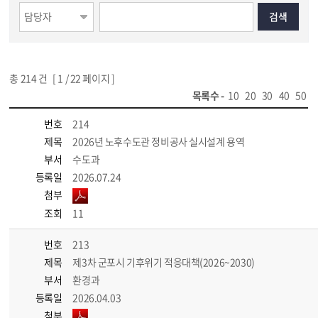
총
214
건 [
1
/ 22 페이지 ]
목록수 -
10
20
30
40
50
번호
214
제목
2026년 노후수도관 정비공사 실시설계 용역
부서
수도과
등록일
2026.07.24
첨부
조회
11
번호
213
제목
제3차 군포시 기후위기 적응대책(2026~2030)
부서
환경과
등록일
2026.04.03
첨부