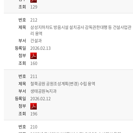
조회
129
번호
212
제목
삼성지하차도 방음시설 설치공사 감독권한대행 등 건설사업관
리 용역
부서
건설과
등록일
2026.02.13
첨부
조회
160
번호
211
제목
철쭉공원 공원조성계획(변경) 수립 용역
부서
생태공원녹지과
등록일
2026.02.12
첨부
조회
196
번호
210