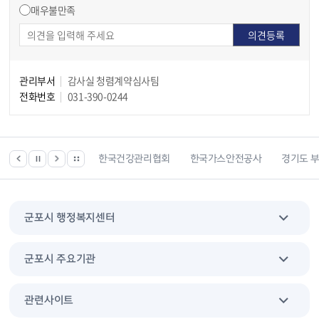
매우불만족
관리부서
감사실 청렴계약심사팀
전화번호
031-390-0244
한국건강관리협회
한국가스안전공사
경기도 부동산포털
한국
군포시 행정복지센터
군포시 주요기관
관련사이트