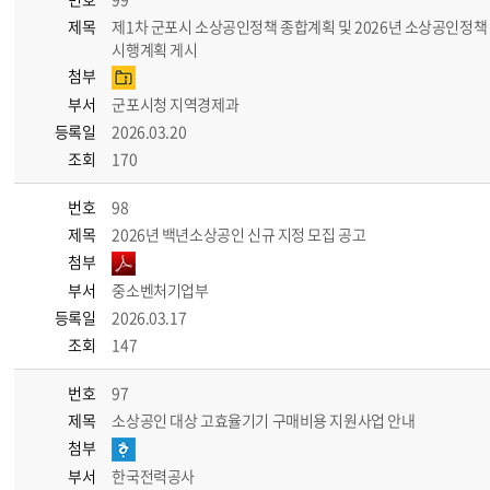
제목
제1차 군포시 소상공인정책 종합계획 및 2026년 소상공인정책
시행계획 게시
첨부
부서
군포시청 지역경제과
등록일
2026.03.20
조회
170
번호
98
제목
2026년 백년소상공인 신규 지정 모집 공고
첨부
부서
중소벤처기업부
등록일
2026.03.17
조회
147
번호
97
제목
소상공인 대상 고효율기기 구매비용 지원사업 안내
첨부
부서
한국전력공사