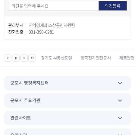
관리부서
지역경제과 소상공인지원팀
전화번호
031-390-0281
경기도 부동산포털
한국전기안전공사
제품안전정보센터
소상
군포시 행정복지센터
군포시 주요기관
관련사이트