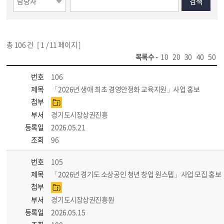
총
106
건 [
1
/ 11 페이지 ]
목록수 -
10
20
30
40
50
번호
106
제목
「2026년 생애 최초 경영안정화 교육지원」사업 홍보
첨부
부서
경기도시장상권진흥
등록일
2026.05.21
조회
96
번호
105
제목
「2026년 경기도 소상공인 청년 창업 원스텝」사업 모집 홍보
첨부
부서
경기도시장상권진흥원
등록일
2026.05.15