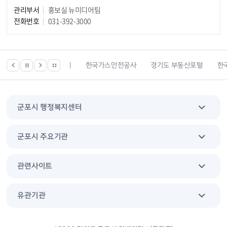
관리부서
홍보실 뉴미디어팀
전화번호
031-392-3000
한국건강관리협회
한국가스안전공사
경기도 부동산포털
한국전
군포시 행정복지센터
군포시 주요기관
관련사이트
유관기관