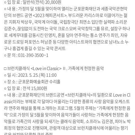
○ 입 장 료 : 일반석(전석) 20,000원
○ 내 용 : 가정의 달 5월을 맞이하여 열리는 군포문화재단과 세종국악관현악
단의 브랜드 공연 <2023 해피콘서트>. 부드러운 카리스마로 이끌어가는 젊
은 지휘자 박상우, 국악계 아이돌, 국립창극단 최연소 입단한 실력파 소리꾼
김준수, 끊임없이 도전하는 국악 크로스오버 국악창작그룹 뮤르, 설장구 하나
로 세계무대를 감동시킨 민영치, 혼을 담아 연주하는 퉁소 연주가 최민, 자유
로운 드로잉 퍼포먼스 허남준 등 다양한 아티스트와의 협연으로 남녀노소 누
구나 흥겹게 즐길 수 있는 국악 콘서트
○ 문 의 : 031-390-3500~1
□ 브런치클래식 <Love in Classic> Ⅱ. 가족에게 헌정한 음악
○ 일 시 : 2023. 5. 25.(목) 11:00
○ 장 소 : 군포문화예술회관 수리홀
○ 입 장 료 : 전석 15,000원
○ 내 용 : 군포문화재단의 브랜드공연 <브런치클래식>의 일환으로 Love in Cl
assic이라는 부제로 각 달마다 어울리는 다양한 종류의 사랑 음악을 오케스트
라 연주와 해설을 통해 소개하는 프로그램. 5월의 주제는 “가족에게 헌정한 음
악”으로 가정의 달 5월을 맞이하여 음악가들이 사랑하는 가족에게 헌정한 음
악들로 가족간의 사랑을 되새기는 클래식 음악회. 소프라노 김은경, 피아노 박
희정의 협연으로 진행되며, 관람객 대상으로 브런치클래식에 어울리는 향기
로운 커피와 달콤한 쿠키 증정