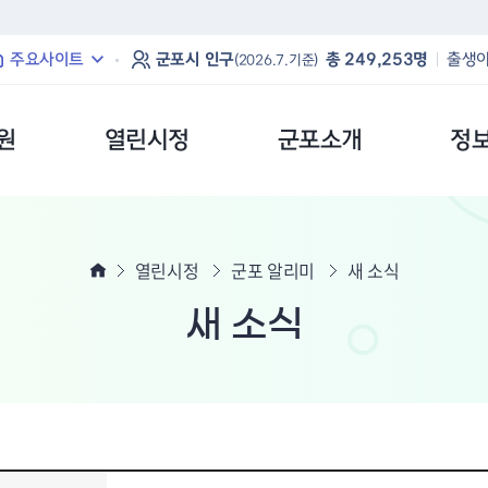
본문 바로가기
주요사이트
군포시 인구
총 249,253명
출생아
(2026.7.기준)
원
열린시정
군포소개
정
열린시정
군포 알리미
새 소식
새 소식