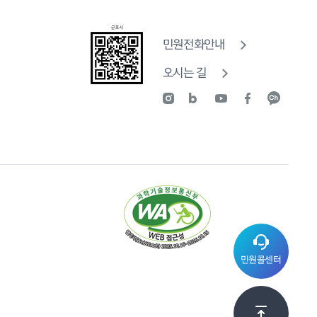
민원전화안내
오시는 길
민원콜센터