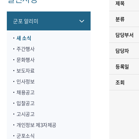
제목
분류
군포 알리미
담당부서
새 소식
주간행사
담당자
문화행사
등록일
보도자료
인사정보
조회
채용공고
입찰공고
고시공고
개인정보 제3자제공
군포소식