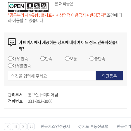
본 저작물은
"공공누리 제4유형 : 출처표시 + 상업적 이용금지 + 변경금지"
조건에 따
라 이용할 수 있습니다.
이 페이지에서 제공하는 정보에 대하여 어느 정도 만족하셨습니
까?
매우 만족
만족
보통
불만족
매우불만족
관리부서
홍보실 뉴미디어팀
전화번호
031-392-3000
한국건강관리협회
한국가스안전공사
경기도 부동산포털
한국전