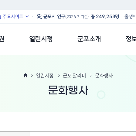
본문 바로가기
주요사이트
군포시 인구
총 249,253명
출생아
(2026.7.기준)
원
열린시정
군포소개
정
열린시정
군포 알리미
문화행사
문화행사