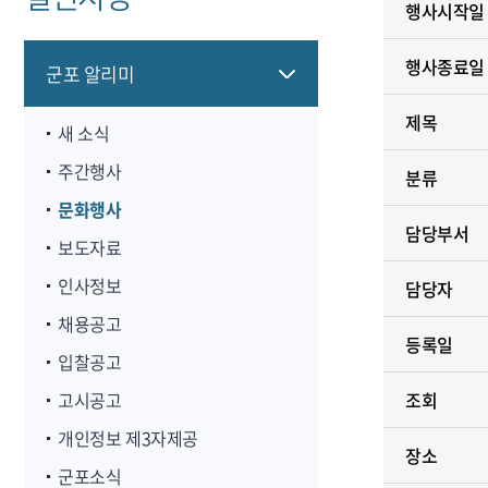
행사시작일
행사종료일
군포 알리미
제목
새 소식
주간행사
분류
문화행사
담당부서
보도자료
인사정보
담당자
채용공고
등록일
입찰공고
고시공고
조회
개인정보 제3자제공
장소
군포소식