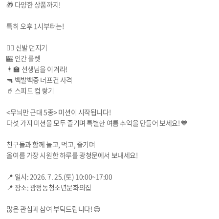
🎁 다양한 상품까지!
특히 오후 1시부터는!
🏃‍♂️ 신발 던지기
🎰 인간 룰렛
👨‍🏫 선생님을 이겨라!
🔫 백발백중 너프건 사격
🥤 스피드 컵 쌓기
<무늬만 근대 5종> 미션이 시작됩니다!
다섯 가지 미션을 모두 즐기며 특별한 여름 추억을 만들어 보세요! 💙
친구들과 함께 놀고, 먹고, 즐기며
올여름 가장 시원한 하루를 광청문에서 보내세요!
📍 일시: 2026. 7. 25.(토) 10:00~17:00
📍 장소: 광정동청소년문화의집
많은 관심과 참여 부탁드립니다! 😊