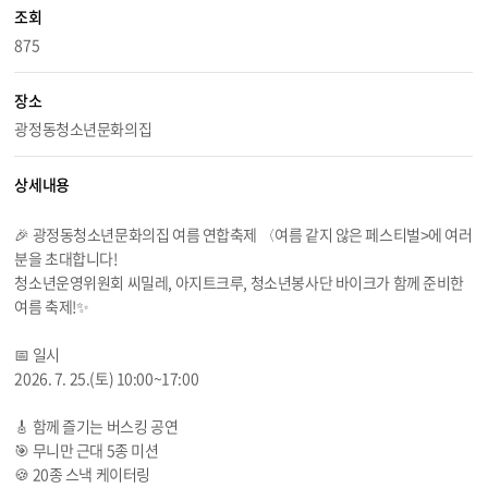
조회
875
장소
광정동청소년문화의집
상세내용
🎉 광정동청소년문화의집 여름 연합축제 〈여름 같지 않은 페스티벌>에 여러
분을 초대합니다!
청소년운영위원회 씨밀레, 아지트크루, 청소년봉사단 바이크가 함께 준비한
여름 축제!✨
📅 일시
2026. 7. 25.(토) 10:00~17:00
🎸 함께 즐기는 버스킹 공연
🎯 무니만 근대 5종 미션
🍪 20종 스낵 케이터링