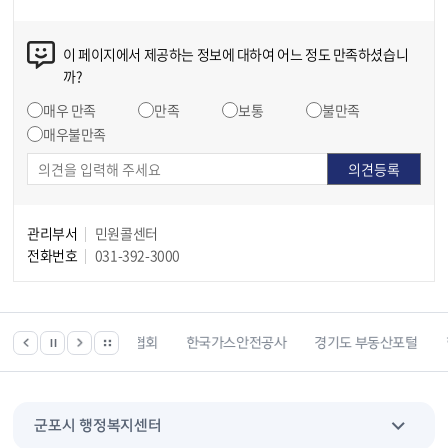
이 페이지에서 제공하는 정보에 대하여 어느 정도 만족하셨습니
까?
매우 만족
만족
보통
불만족
매우불만족
관리부서
민원콜센터
전화번호
031-392-3000
한국건강관리협회
한국가스안전공사
경기도 부동산포털
한국전
군포시 행정복지센터