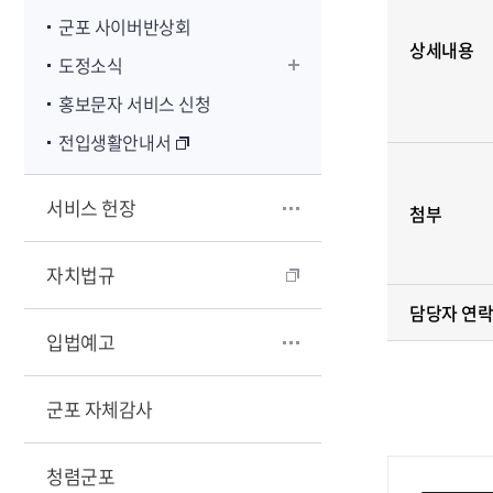
군포 사이버반상회
상세내용
도정소식
홍보문자 서비스 신청
전입생활안내서
서비스 헌장
첨부
자치법규
담당자 연
입법예고
군포 자체감사
청렴군포