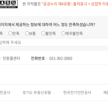
본 저작물은
"공공누리 제4유형 : 출처표시 + 상업적 이
페이지에서 제공하는 정보에 대하여 어느 정도 만족하셨습니까?
족
만족
보통
불만족
매우불만족
민원콜센터
전화번호
031-392-3000
전공사
경기도 부동산포털
한국전기안전공사
제