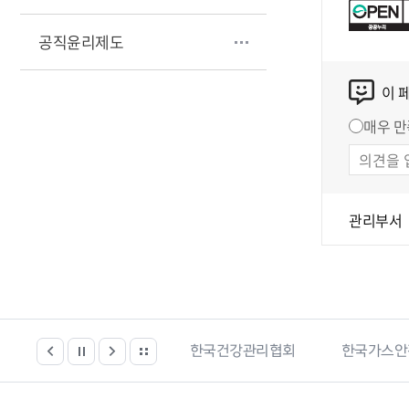
공직윤리제도
이 
매우 만
관리부서
봄시설 등 위치찾기서비스
한국건강관리협회
한국가스안