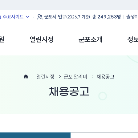
본문 바로가기
주요사이트
군포시 인구
총 249,253명
출생아
(2026.7.기준)
원
열린시정
군포소개
정
열린시정
군포 알리미
채용공고
채용공고