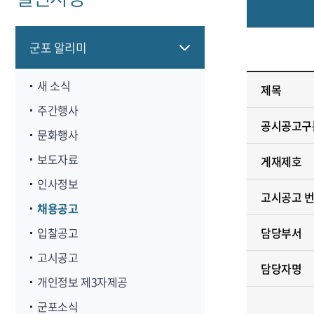
군포 알리미
새 소식
제목
주간행사
공시공고구
문화행사
보도자료
게재제호
인사정보
고시공고 
채용공고
입찰공고
담당부서
고시공고
담당자명
개인정보 제3자제공
군포소식