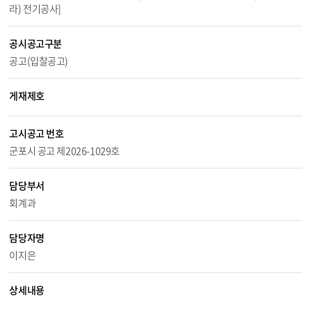
라) 전기공사]
공시공고구분
공고(입찰공고)
게재제호
고시공고 번호
군포시 공고 제2026-1029호
담당부서
회계과
담당자명
이지은
상세내용