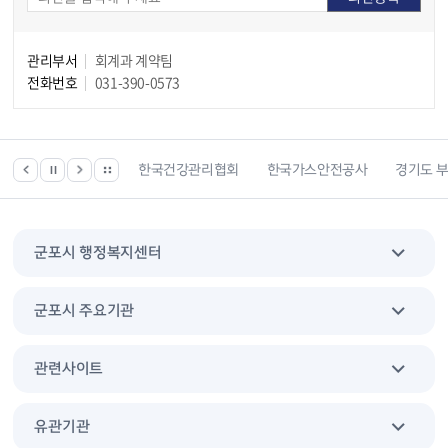
관리부서
회계과 계약팀
전화번호
031-390-0573
 등 위치찾기서비스
한국건강관리협회
한국가스안전공사
경기도 
군포시 행정복지센터
군포시 주요기관
관련사이트
유관기관