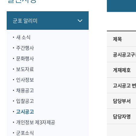
군포 알리미
새 소식
제목
주간행사
공시공고구
문화행사
보도자료
게재제호
인사정보
고시공고 
채용공고
입찰공고
담당부서
고시공고
담당자명
개인정보 제3자제공
군포소식