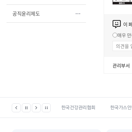
공직윤리제도
이 
매우 만
관리부서
봄시설 등 위치찾기서비스
한국건강관리협회
한국가스안