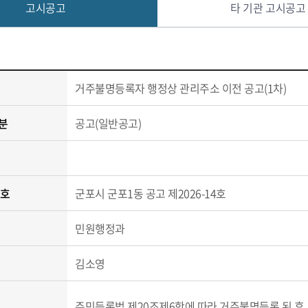
고시공고
타 기관 고시공고
거주불명등록자 행정상 관리주소 이전 공고(1차)
분
공고(일반공고)
번호
군포시 군포1동 공고 제2026-14호
민원행정과
김소영
주민등록법 제20조제6항에 따라 거주불명등록 된 후