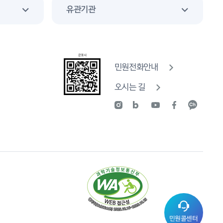
유관기관
민원전화안내
오시는 길
민원콜센터