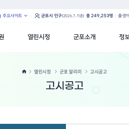
본문 바로가기
주요사이트
군포시 인구
총 249,253명
출생아
(2026.7.기준)
원
열린시정
군포소개
정
열린시정
군포 알리미
고시공고
고시공고