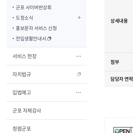
군포 사이버반상회
도정소식
상세내용
홍보문자 서비스 신청
전입생활안내서
서비스 헌장
첨부
자치법규
담당자 연
입법예고
군포 자체감사
청렴군포