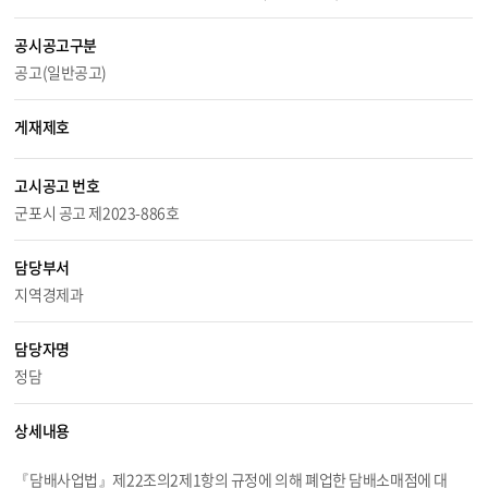
공시공고구분
공고(일반공고)
게재제호
고시공고 번호
군포시 공고 제2023-886호
담당부서
지역경제과
담당자명
정담
상세내용
『담배사업법』제22조의2제1항의 규정에 의해 폐업한 담배소매점에 대