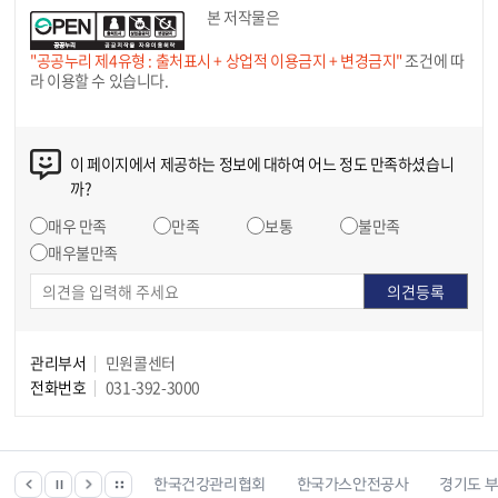
본 저작물은
"공공누리 제4유형 : 출처표시 + 상업적 이용금지 + 변경금지"
조건에 따
라 이용할 수 있습니다.
이 페이지에서 제공하는 정보에 대하여 어느 정도 만족하셨습니
까?
매우 만족
만족
보통
불만족
매우불만족
관리부서
민원콜센터
전화번호
031-392-3000
 등 위치찾기서비스
한국건강관리협회
한국가스안전공사
경기도 