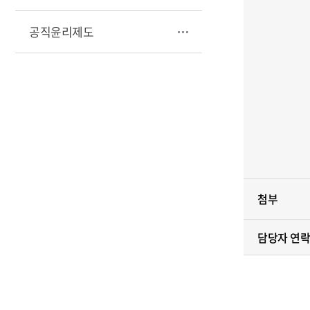
공직윤리제도
첨부
담당자 연