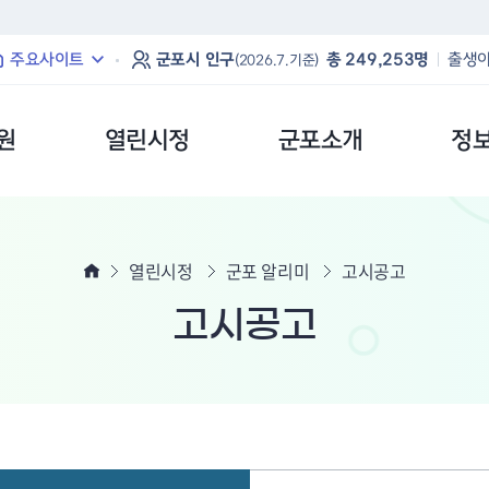
본문 바로가기
주요사이트
군포시 인구
총 249,253명
출생아
(2026.7.기준)
원
열린시정
군포소개
정
열린시정
군포 알리미
고시공고
고시공고