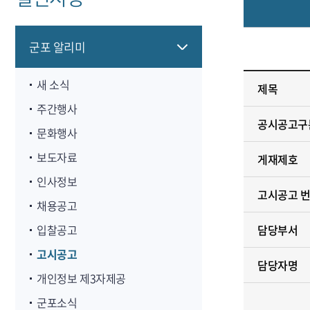
군포 알리미
새 소식
제목
주간행사
공시공고구
문화행사
보도자료
게재제호
인사정보
고시공고 
채용공고
입찰공고
담당부서
고시공고
담당자명
개인정보 제3자제공
군포소식