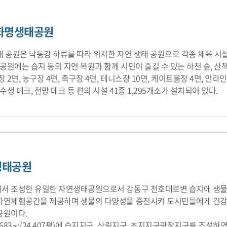
화명생태공원
태 공원은 낙동강 하류를 따라 위치한 자연 생태 공원으로 각종 체육 시설
태 공원에는 습지 등의 자연 복원과 함께 시민이 즐길 수 있는 하천 숲, 
장 2면, 농구장 4면, 족구장 4면, 테니스장 10면, 케이트볼장 4면, 인
 수생 데크, 전망 데크 등 편의 시설 41종 1,295개소가 설치되어 있다.
생태공원
서 조성한 유일한 자연생태공원으로서 강동구 천호대로변 습지에 생물
자연체험공간을 제공하며 생물의 다양성을 증진시켜 도시민들에게 건강
공원이다.
,683㎡(24,407평)에 습지지구, 산림지구, 초지지구광장지구를 조성하였