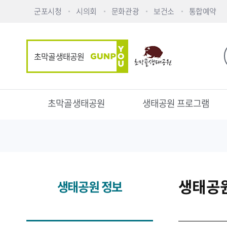
군포시청
시의회
문화관광
보건소
통합예약
초막골생태공원
초막골생태공원
생태공원 프로그램
생태공
생태공원 정보