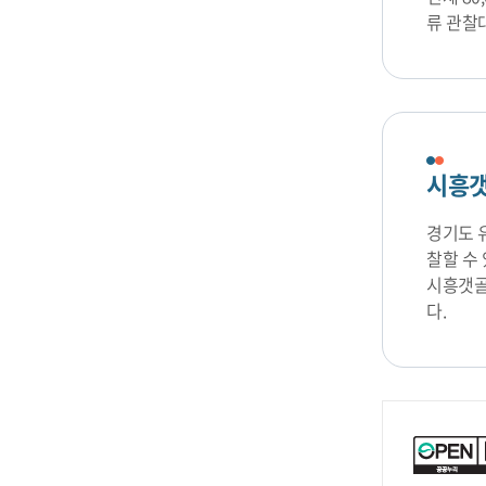
류 관찰대
시흥
경기도 
찰할 수 
시흥갯골
다.