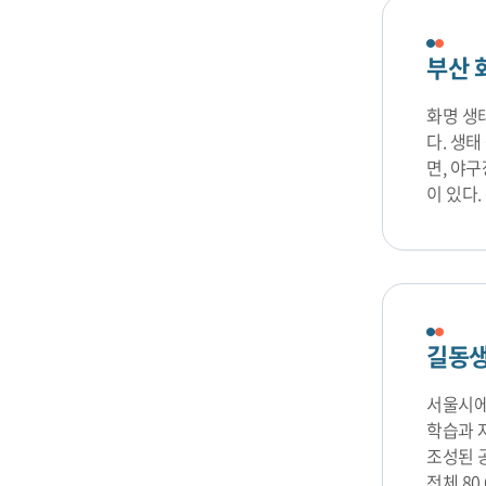
부산 
화명 생
다. 생
면, 야구
이 있다.
길동
서울시에
학습과 
조성된 
전체 80