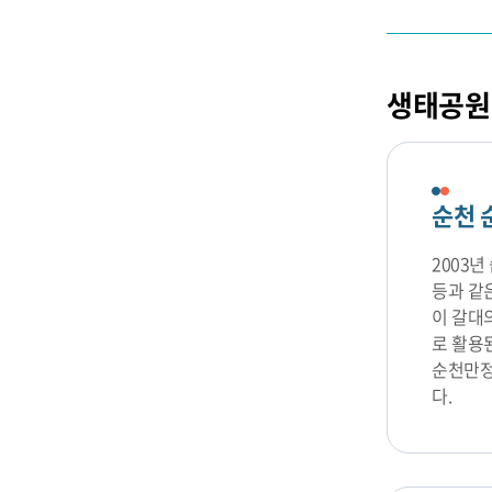
생태공원
순천 
2003
등과 같
이 갈대
로 활용
순천만정
다.