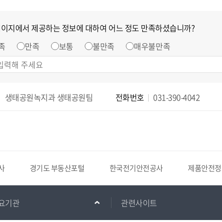
페이지에서 제공하는 정보에 대하여 어느 정도 만족하셨습니까?
족
만족
보통
불만족
매우불만족
생태공원녹지과 생태공원팀
전화번호
031-390-4042
사
경기도 부동산포털
한국전기안전공사
제품안전정
요기관
관련사이트