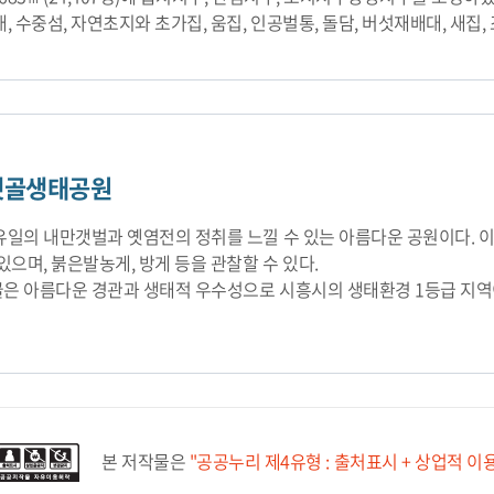
, 수중섬, 자연초지와 초가집, 움집, 인공벌통, 돌담, 버섯재배대, 새집
갯골생태공원
유일의 내만갯벌과 옛염전의 정취를 느낄 수 있는 아름다운 공원이다. 이
있으며, 붉은발농게, 방게 등을 관찰할 수 있다.
은 아름다운 경관과 생태적 우수성으로 시흥시의 생태환경 1등급 지역이
본 저작물은
"공공누리 제4유형 : 출처표시 + 상업적 이