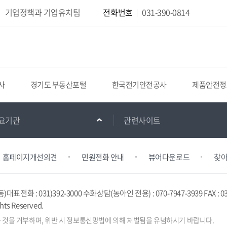
기업정책과 기업유치팀
전화번호
031-390-0814
포털
한국전기안전공사
제품안전정보센터
소상공인
요기관
관련사이트
홈페이지개선의견
민원전화 안내
뷰어다운로드
찾아
동)
대표전화 : 031)392-3000 수화상담(농아인 전용) : 070-7947-3939 FAX : 03
hts Reserved.
 것을
거부하며, 위반 시 정보통신망법에 의해 처벌됨을
유념하시기 바랍니다.