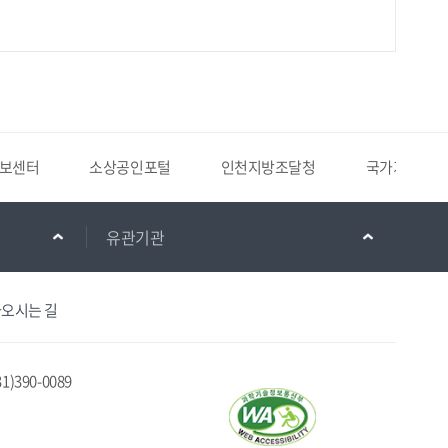
포털
인천지방조달청
국가기록원
군포소방서
유관기관
오시는 길
1)390-0089