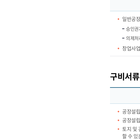
일반공장
승인권자
의제처리
창업사업
구비서류
공장설립
공장설립
토지 및
할 수 있