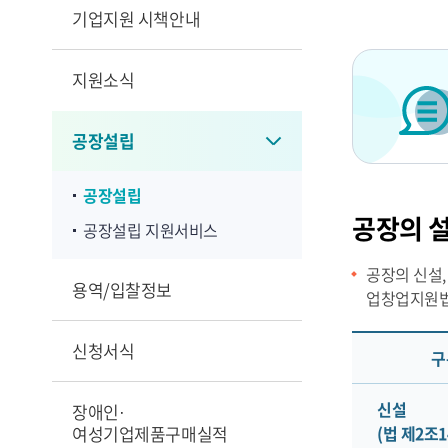
기업지원 시책안내
지원소식
공장설립
공장설립
공장의 
공장설립 지원서비스
공장의 신설,
용역/입찰정보
업창업지원법
신청서식
구
신설
장애인·
여성기업제품구매실적
(법 제2조1