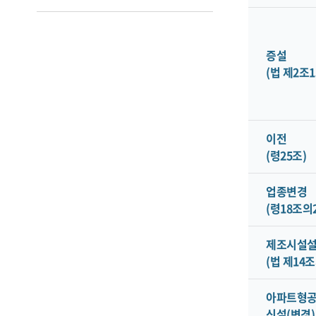
증설
(법 제2조1
이전
(령25조)
업종변경
(령18조의2
제조시설
(법 제14조
아파트형
신설(변경)