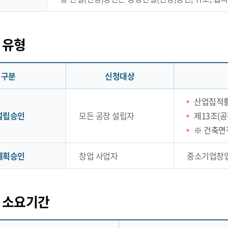
 유형
구분
신청대상
산업집적활
설립승인
모든 공장 설립자
제13조(공
※ 건축면
계획승인
창업 사업자
중소기업창업
 소요기간