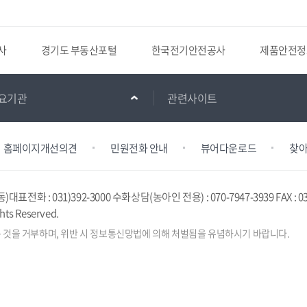
사
경기도 부동산포털
한국전기안전공사
제품안전정
요기관
관련사이트
홈페이지개선의견
민원전화 안내
뷰어다운로드
찾아
동)
대표전화 : 031)392-3000 수화상담(농아인 전용) : 070-7947-3939 FAX : 03
hts Reserved.
 것을
거부하며, 위반 시 정보통신망법에 의해 처벌됨을
유념하시기 바랍니다.