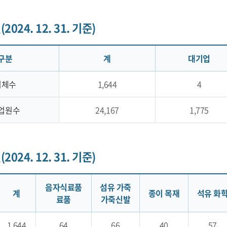
024. 12. 31. 기준)
구분
계
대기업
업체수
1,644
4
업원수
24,167
1,775
024. 12. 31. 기준)
음자식료품
섬유 가죽
계
종이 목재
석유 화
료품
가죽신발
1,644
64
66
40
57