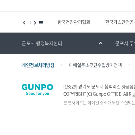
시설 등 위치찾기서비스
한국건강관리협회
한국가스안전공
군포시 행정복지센터
군포시 주
개인정보처리방침
이메일주소무단수집방지정책
[15829] 경기도 군포시 청백리길 6(금정
COPYRIGHT(C) Gunpo OFFICE. All Rig
본 웹사이트는 이메일 주소가 무단 수집되는