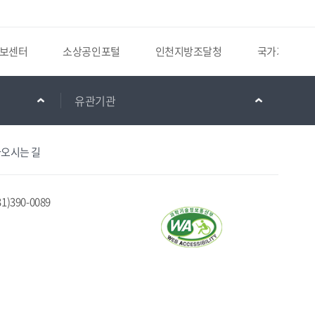
보센터
소상공인포털
인천지방조달청
국가기록원
유관기관
오시는 길
1)390-0089