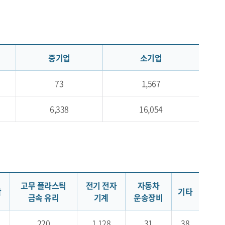
중기업
소기업
73
1,567
6,338
16,054
고무 플라스틱
전기 전자
자동차
학
기타
금속 유리
기계
운송장비
220
1,128
31
38