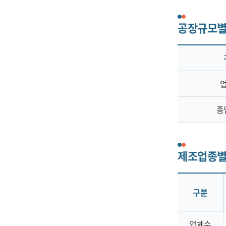
공장규모별(2
종
제조업종별(2
구분
업체수