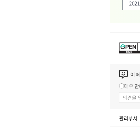
202
이 
매우 만
관리부서