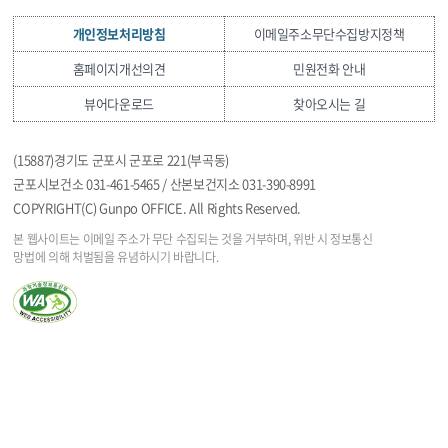
개인정보처리방침
이메일주소무단수집방지정책
홈페이지개선의견
민원전화 안내
뷰어다운로드
찾아오시는 길
(15887)경기도 군포시 군포로 221(부곡동)
군포시보건소 031-461-5465 / 산본보건지소 031-390-8991
COPYRIGHT(C) Gunpo OFFICE. All Rights Reserved.
본 웹사이트는 이메일 주소가 무단 수집되는 것을
거부하며, 위반 시 정보통신
망법에 의해 처벌됨을
유념하시기 바랍니다.